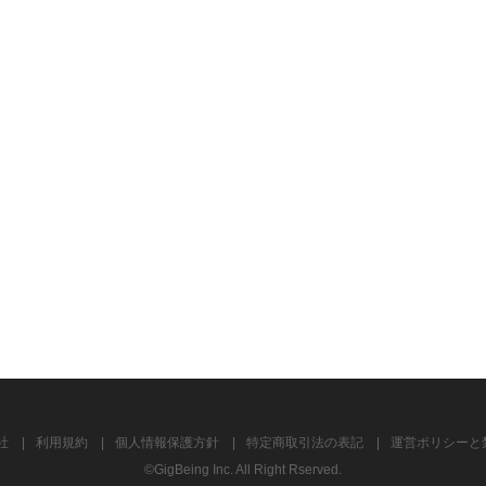
社
利用規約
個人情報保護方針
特定商取引法の表記
運営ポリシーと
©GigBeing Inc. All Right Rserved.