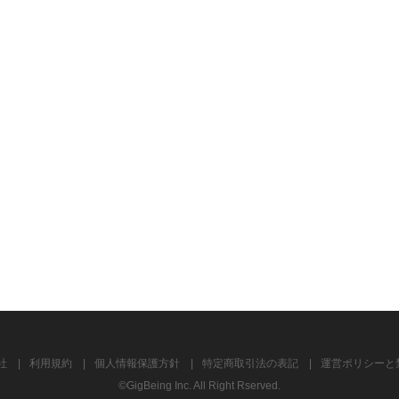
社
利用規約
個人情報保護方針
特定商取引法の表記
運営ポリシーと
©GigBeing Inc. All Right Rserved.