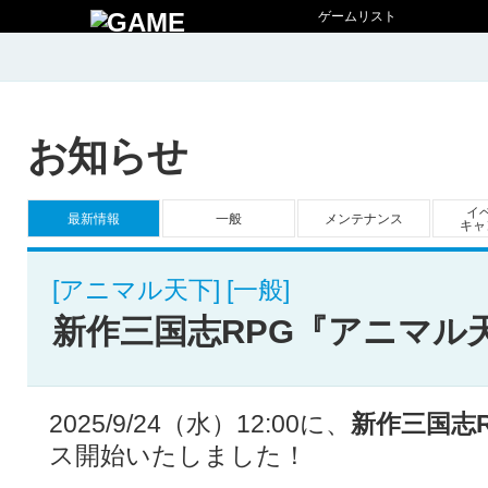
ゲームリスト
お知らせ
イ
最新情報
一般
メンテナンス
キャ
[アニマル天下] [一般]
新作三国志RPG『アニマル
2025/9/24（水）12:00に、
新作三国志
ス開始いたしました！